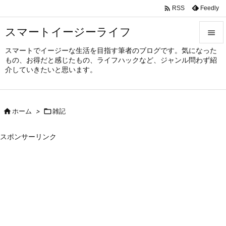

Feedly
RSS
スマートイージーライフ

スマートでイージーな生活を目指す筆者のブログです。気になった

もの、お得だと感じたもの、ライフハックなど、ジャンル問わず紹
メニュ
介していきたいと思います。

サイド


ホーム
>

雑記
前へ

スポンサーリンク
次へ

検索