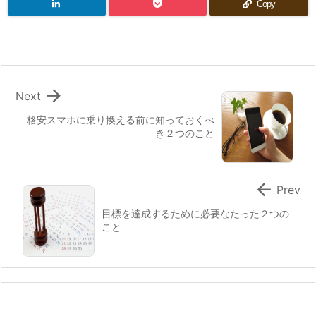
Copy

Next
格安スマホに乗り換える前に知っておくべ
き２つのこと

Prev
目標を達成するために必要なたった２つの
こと