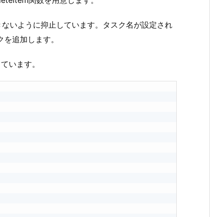
leteItem関数を用意します。
できないように抑止しています。タスク名が設定され
タスクを追加します。
除しています。