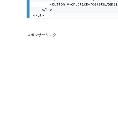
        <button v-on:click="deleteItem(i
    </li>

</ul>
スポンサーリンク