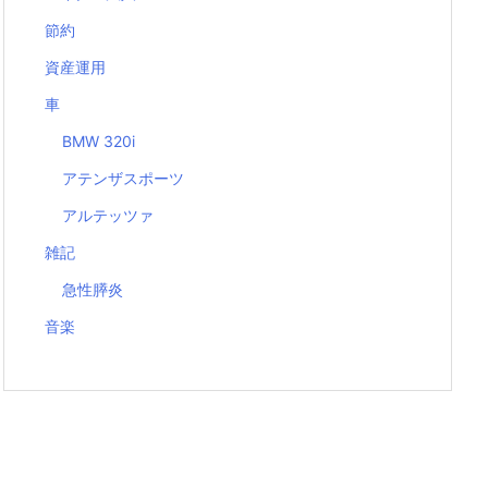
節約
資産運用
車
BMW 320i
アテンザスポーツ
アルテッツァ
雑記
急性膵炎
音楽