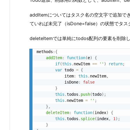
Todo追加、削除用の関数として、addItem、de
addItemについてはタスク名の空文字で追加
ていれば未完了（isDone=false）の状態で
deleteItemでは単純にtodos配列の要素を削
methods
:
{
addItem
:
function
(
e
)
{
if
(
this
.
newItem 
==
''
)
return
;
var
 todo 
=
{
            item
:
this
.
newItem
,
            isDone
:
false
}
this
.
todos
.
push
(
todo
)
;
this
.
newItem 
=
''
;
}
,
deleteItem
:
function
(
index
)
{
this
.
todos
.
splice
(
index
,
1
)
;
}