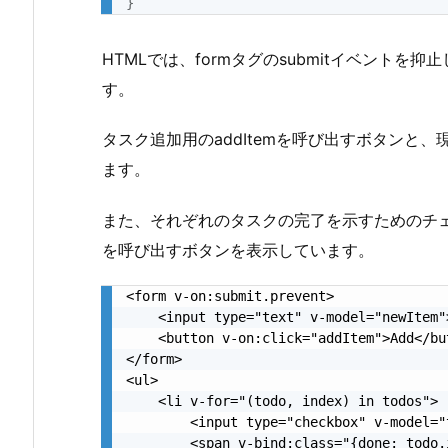
}
HTMLでは、formタグのsubmitイベントを抑止してい
す。
タスク追加用のaddItemを呼び出すボタンと
ます。
また、それぞれのタスクの完了を示すためのチェック
を呼び出すボタンを表示しています。
<form v-on:submit.prevent>

    <input type="text" v-model="newItem">
    <button v-on:click="addItem">Add</but
</form>

<ul>

    <li v-for="(todo, index) in todos">

        <input type="checkbox" v-model="t
        <span v-bind:class="{done: todo.