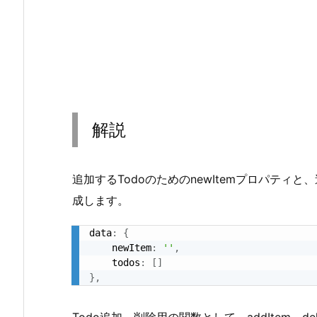
解説
追加するTodoのためのnewItemプロパティと
成します。
data
:
{
    newItem
:
''
,
    todos
:
[
]
}
,