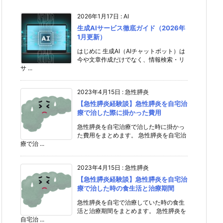
2026年1月17日
:
AI
生成AIサービス徹底ガイド（2026年
1月更新）
はじめに 生成AI（AIチャットボット）は
今や文章作成だけでなく、情報検索・リ
サ ...
2023年4月15日
:
急性膵炎
【急性膵炎経験談】急性膵炎を自宅治
療で治した際に掛かった費用
急性膵炎を自宅治療で治した時に掛かっ
た費用をまとめます。 急性膵炎を自宅治
療で治 ...
2023年4月15日
:
急性膵炎
【急性膵炎経験談】急性膵炎を自宅治
療で治した時の食生活と治療期間
急性膵炎を自宅で治療していた時の食生
活と治療期間をまとめます。 急性膵炎を
自宅治 ...