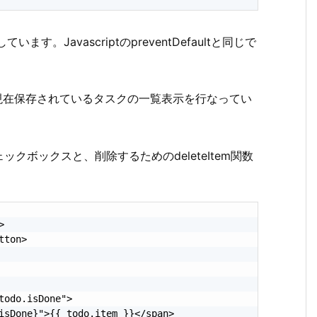
ます。JavascriptのpreventDefaultと同じで
、現在保存されているタスクの一覧表示を行なってい
ボックスと、削除するためのdeleteItem関数


ton>

odo.isDone">

isDone}">{{ todo.item }}</span>
