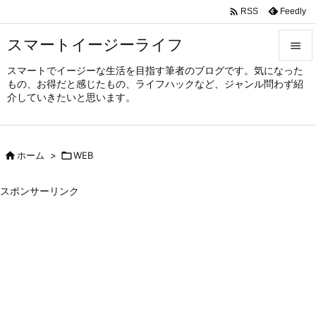

Feedly
RSS
スマートイージーライフ

スマートでイージーな生活を目指す筆者のブログです。気になった

もの、お得だと感じたもの、ライフハックなど、ジャンル問わず紹
メニュ
介していきたいと思います。

サイド


ホーム
>

WEB
前へ

スポンサーリンク
次へ

検索