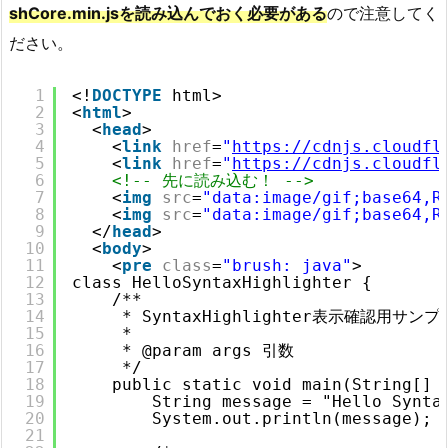
shCore.min.jsを読み込んでおく必要がある
ので注意してく
ださい。
1
<!
DOCTYPE
html>
2
<
html
>
3
<
head
>
4
<
link
href
=
"
https://cdnjs.cloudfl
5
<
link
href
=
"
https://cdnjs.cloudfl
6
<!-- 先に読み込む！ -->
7
<
img
src
=
"data:image/gif;base64,R
8
<
img
src
=
"data:image/gif;base64,R
9
</
head
>
10
<
body
>
11
<
pre
class
=
"brush: java"
>
12
class HelloSyntaxHighlighter {
13
/**
14
* SyntaxHighlighter表示確認用サンプ
15
*
16
* @param args 引数
17
*/
18
public static void main(String[] 
19
String message = "Hello Synta
20
System.out.println(message
21