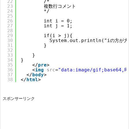
22
/*
23
複数行コメント
24
*/
25
26
int i = 0;
27
int j = 1;
28
29
if(i > j){
30
System.out.println("iの方が
31
}
32
33
}
34
}
35
</
pre
>
36
<
img
src
=
"data:image/gif;base64,R
37
</
body
>
38
</
html
>
スポンサーリンク